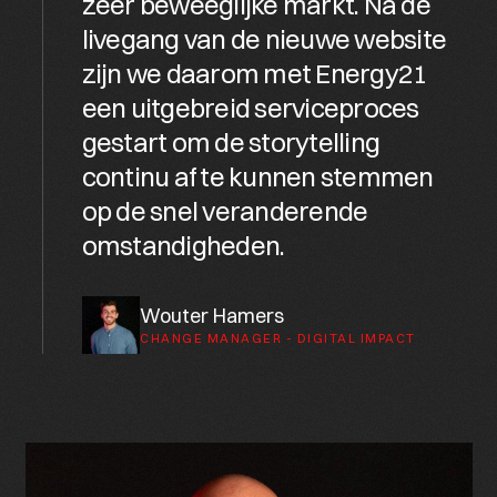
z
e
e
r
b
e
w
e
e
g
l
i
j
k
e
m
a
r
k
t
.
N
a
d
e
l
i
v
e
g
a
n
g
v
a
n
d
e
n
i
e
u
w
e
w
e
b
s
i
t
e
z
i
j
n
w
e
d
a
a
r
o
m
m
e
t
E
n
e
r
g
y
2
1
e
e
n
u
i
t
g
e
b
r
e
i
d
s
e
r
v
i
c
e
p
r
o
c
e
s
g
e
s
t
a
r
t
o
m
d
e
s
t
o
r
y
t
e
l
l
i
n
g
c
o
n
t
i
n
u
a
f
t
e
k
u
n
n
e
n
s
t
e
m
m
e
n
o
p
d
e
s
n
e
l
v
e
r
a
n
d
e
r
e
n
d
e
o
m
s
t
a
n
d
i
g
h
e
d
e
n
.
Wouter Hamers
CHANGE MANAGER - DIGITAL IMPACT