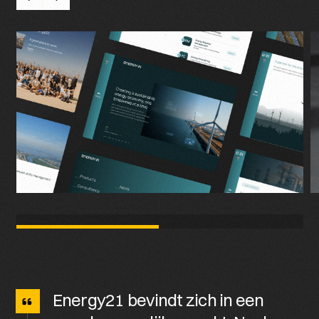
E
n
e
r
g
y
2
1
b
e
v
i
n
d
t
z
i
c
h
i
n
e
e
n