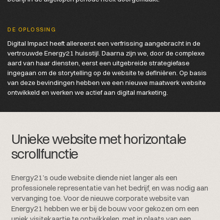
DE OPLOSSING
Digital Impact heeft allereerst een verfrissing aangebracht in de
vertrouwde Energy21 huisstijl. Daarna zijn we, door de complexe
aard van haar diensten, eerst een uitgebreide strategiefase
ingegaan om de storytelling op de website te definiëren. Op basis
van deze bevindingen hebben we een nieuwe maatwerk website
ontwikkeld en werken we actief aan digital marketing.
Unieke website met horizontale
scrollfunctie
Energy21’s oude website diende niet langer als een
professionele representatie van het bedrijf, en was nodig aan
vervanging toe. Voor de nieuwe corporate website van
Energy21 hebben we er bij de bouw voor gekozen om een
uniek visitekaartje te ontwikkelen, met in plaats van een