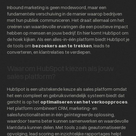
Inbound marketing is geen modewoord, maar een
fundamentele verschuiving in de manier waarop bedrijven
met hun publiek communiceren. Het draait allemaal om het
creëren van waardevolle ervaringen die een positieve impact
hebben op mensen en jouw bedrijf. En hier komt HubSpot om
de hoek kijken. Als een alles-in-één platform biedt HubSpot je
de tools om
bezoekers aan te trekken
, leads te
converteren, en klantrelaties te verdiepen.
Waarom HubSpot kiezen als jouw
sales platform?
HubSpot is een uitstekende keuze als sales platform omdat
het een compleet en gebruiksvriendelijk systeem biedt dat
gericht is op het
optimaliseren van het verkoopproces
.
Het platform combineert CRM, marketing- en
salesfunctionaliteiten in één geïntegreerde oplossing,
waardoor teams beter kunnen samenwerken en waardevolle
klantdata kunnen delen. Met tools zoals geautomatiseerde
opvolging, lead scoring en inzichtelijke rapportages helpt