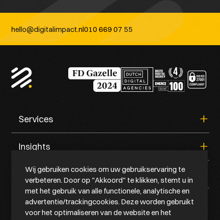
hello@digitalimpact.nl
010 669 07 55
Services
Insights
Strategie & Consultancy
Technology
Wij gebruiken cookies om uw gebruikservaring te
Creation
Quick links
Van self-service portals naar AI supported service in je
Marketing
verbeteren. Door op "Akkoord" te klikken, stemt u in
portaal
IT- infrastructuur & hosting
met het gebruik van alle functionele, analytische en
Je klanten zoeken anders. Vindt AI jouw bedrijf?
Maintain & grow
advertentie/trackingcookies. Deze worden gebruikt
Werk
Waarom digitale groei vaak stokt na livegang
Platforms & partners
voor het optimaliseren van de website en het
Over ons
Hoe maak je een AI-agent? Van experiment naar échte