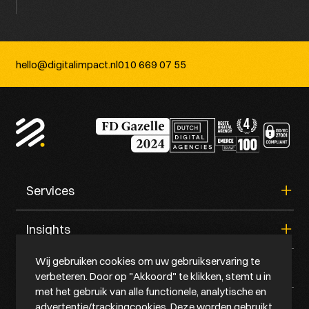
hello@digitalimpact.nl
010 669 07 55
Services
Insights
Strategie & Consultancy
Technology
Wij gebruiken cookies om uw gebruikservaring te
Creation
Quick links
Van self-service portals naar AI supported service in je
Marketing
verbeteren. Door op "Akkoord" te klikken, stemt u in
portaal
IT- infrastructuur & hosting
met het gebruik van alle functionele, analytische en
Je klanten zoeken anders. Vindt AI jouw bedrijf?
Maintain & grow
advertentie/trackingcookies. Deze worden gebruikt