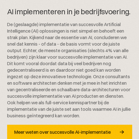
AI implementeren in je bedrijfsvoering.
De (geslaagde) implementatie van succesvolle Artificial
Intelligence (AI) oplossingen is niet simpel en behoeft een
strak plan. Kijkend naar de essentie van AI, concluderen we
snel dat kennis - of data - de basis vormt voor de juiste
output. Echter, de meeste organisaties (slechts 4% van alle
bedrijven) zijn klaar voor succesvolle implementatie van AI.
Dit komt vooral doordat data bij veel bedrijven nog
gedecentraliseerd is en daardoor niet goed kan worden
ingezet op deze innovatieve technologie. Onze consultants
en software architecten denken met je mee in het inrichten
van gecentraliseerde en schaalbare data-architecturen voor
succesvolle implementatie van AI producten en diensten.
Ook helpen we als full-service kennispartner bij de
implementatie van de juiste set aan tools waarmee AI in jullie
business geïntegreerd kan worden.
Meer weten over succesvolle AI-implementatie