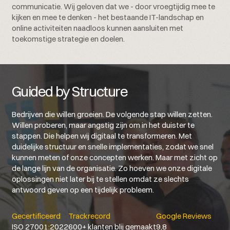
communicatie. Wij geloven dat we - door vroegtijdig mee te
kijken en mee te denken - het bestaande IT-landschap en
online activiteiten naadloos kunnen aansluiten met
toekomstige strategie en doelen.
Guided by Structure
Bedrijven die willen groeien. De volgende stap willen zetten.
Willen proberen, maar angstig zijn om in het duister te
stappen. Die helpen wij digitaal te transformeren. Met
duidelijke structuur en snelle implementaties, zodat we snel
kunnen meten of onze concepten werken. Maar met zicht op
de lange lijn van de organisatie. Zo hoeven we onze digitale
oplossingen niet later bij te stellen omdat ze slechts
antwoord geven op een tijdelijk probleem.
Gecertificeerd
Trackrecord
Google Reviews
ISO 27001:2022
600+ klanten blij gemaakt
9,8