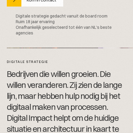
Digitale strategie gedacht vanuit de board room
Ruim 18 jaar ervaring
Onafhankelijk geselecteerd tot één van NL's beste
agencies
DIGITALE STRATEGIE
B
e
d
r
i
j
v
e
n
d
i
e
w
i
l
l
e
n
g
r
o
e
i
e
n
.
D
i
e
w
i
l
l
e
n
v
e
r
a
n
d
e
r
e
n
.
Z
i
j
z
i
e
n
d
e
l
a
n
g
e
l
i
j
n
,
m
a
a
r
h
e
b
b
e
n
h
u
l
p
n
o
d
i
g
b
i
j
h
e
t
d
i
g
i
t
a
a
l
m
a
k
e
n
v
a
n
p
r
o
c
e
s
s
e
n
.
D
i
g
i
t
a
l
I
m
p
a
c
t
h
e
l
p
t
o
m
d
e
h
u
i
d
i
g
e
s
i
t
u
a
t
i
e
e
n
a
r
c
h
i
t
e
c
t
u
u
r
i
n
k
a
a
r
t
t
e