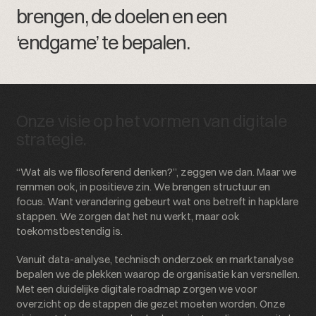
b
r
e
n
g
e
n
,
d
e
d
o
e
l
e
n
e
n
e
e
n
‘
e
n
d
g
a
m
e
’
t
e
b
e
p
a
l
e
n
.
Onze visie op het vormen van digitale
strategie.
“Wat als we filosoferend denken?”, zeggen we dan. Maar we
remmen ook, in positieve zin. We brengen structuur en
focus. Want verandering gebeurt wat ons betreft in hapklare
stappen. We zorgen dat het nu werkt, maar ook
toekomstbestendig is.
Vanuit data-analyse, technisch onderzoek en marktanalyse
bepalen we de plekken waarop de organisatie kan versnellen.
Met een duidelijke digitale roadmap zorgen we voor
overzicht op de stappen die gezet moeten worden. Onze