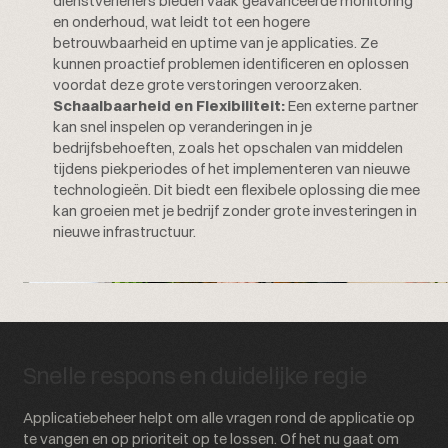
dienstverleners bieden vaak geavanceerde monitoring
en onderhoud, wat leidt tot een hogere
betrouwbaarheid en uptime van je applicaties. Ze
kunnen proactief problemen identificeren en oplossen
voordat deze grote verstoringen veroorzaken.
Schaalbaarheid en Flexibiliteit:
Een externe partner
kan snel inspelen op veranderingen in je
bedrijfsbehoeften, zoals het opschalen van middelen
tijdens piekperiodes of het implementeren van nieuwe
technologieën. Dit biedt een flexibele oplossing die mee
kan groeien met je bedrijf zonder grote investeringen in
nieuwe infrastructuur.
Snelle respons en duidelijke regie
Applicatiebeheer helpt om alle vragen rond de applicatie op
te vangen en op prioriteit op te lossen. Of het nu gaat om