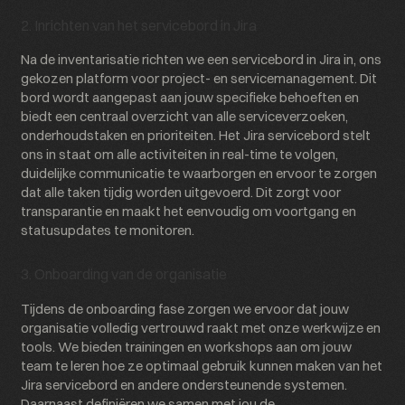
2. Inrichten van het servicebord in Jira
Na de inventarisatie richten we een servicebord in Jira in, ons
gekozen platform voor project- en servicemanagement. Dit
bord wordt aangepast aan jouw specifieke behoeften en
biedt een centraal overzicht van alle serviceverzoeken,
onderhoudstaken en prioriteiten. Het Jira servicebord stelt
ons in staat om alle activiteiten in real-time te volgen,
duidelijke communicatie te waarborgen en ervoor te zorgen
dat alle taken tijdig worden uitgevoerd. Dit zorgt voor
transparantie en maakt het eenvoudig om voortgang en
statusupdates te monitoren.
3. Onboarding van de organisatie
Tijdens de onboarding fase zorgen we ervoor dat jouw
organisatie volledig vertrouwd raakt met onze werkwijze en
tools. We bieden trainingen en workshops aan om jouw
team te leren hoe ze optimaal gebruik kunnen maken van het
Jira servicebord en andere ondersteunende systemen.
Daarnaast definiëren we samen met jou de