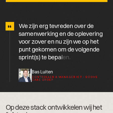
W
e
z
i
j
n
e
r
g
t
e
v
r
e
d
e
n
o
v
e
r
d
e
s
a
m
e
n
w
e
r
k
i
n
g
e
n
d
e
o
p
l
e
v
e
r
i
n
g
v
o
o
r
z
o
v
e
r
e
n
n
u
z
i
j
n
w
e
o
p
h
e
t
p
u
n
t
g
e
k
o
m
e
n
o
m
d
e
v
o
l
g
e
n
d
e
s
p
r
i
n
t
(
s
)
t
e
b
e
p
a
l
e
n
.
Bas Luiten
CONTROLLER & MANAGER ICT - DOOVE
CARE GROEP
Op deze stack ontwikkelen wij het