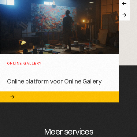
INTERFASTFOOD
ONLINE GALLERY
Maatwerk e-commerce portaal voor
Online platform voor Online Gallery
verkoop van fastfoodproducten
Meer services