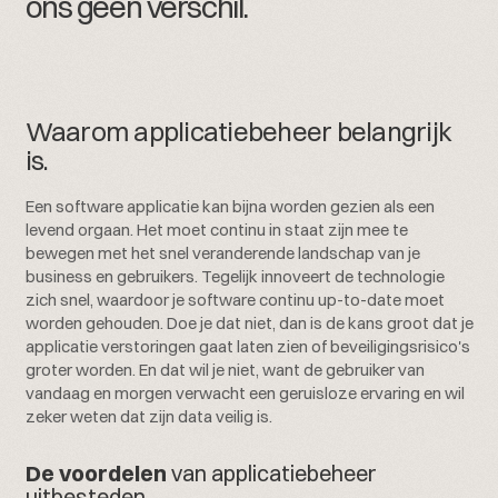
o
n
s
g
e
e
n
v
e
r
s
c
h
i
l
.
Waarom applicatiebeheer belangrijk
is.
Een software applicatie kan bijna worden gezien als een
levend orgaan. Het moet continu in staat zijn mee te
bewegen met het snel veranderende landschap van je
business en gebruikers. Tegelijk innoveert de technologie
zich snel, waardoor je software continu up-to-date moet
worden gehouden. Doe je dat niet, dan is de kans groot dat je
applicatie verstoringen gaat laten zien of beveiligingsrisico's
groter worden. En dat wil je niet, want de gebruiker van
vandaag en morgen verwacht een geruisloze ervaring en wil
zeker weten dat zijn data veilig is.
De voordelen
van applicatiebeheer
uitbesteden