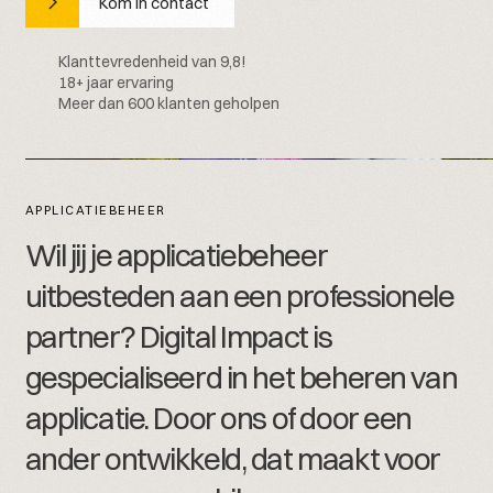
Kom in contact
Klanttevredenheid van 9,8!
18+ jaar ervaring
Meer dan 600 klanten geholpen
APPLICATIEBEHEER
W
i
l
j
i
j
j
e
a
p
p
l
i
c
a
t
i
e
b
e
h
e
e
r
u
i
t
b
e
s
t
e
d
e
n
a
a
n
e
e
n
p
r
o
f
e
s
s
i
o
n
e
l
e
p
a
r
t
n
e
r
?
D
i
g
i
t
a
l
I
m
p
a
c
t
i
s
g
e
s
p
e
c
i
a
l
i
s
e
e
r
d
i
n
h
e
t
b
e
h
e
r
e
n
v
a
n
a
p
p
l
i
c
a
t
i
e
.
D
o
o
r
o
n
s
o
f
d
o
o
r
e
e
n
a
n
d
e
r
o
n
t
w
i
k
k
e
l
d
,
d
a
t
m
a
a
k
t
v
o
o
r