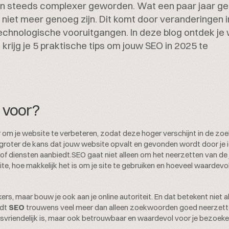
jaren steeds complexer geworden. Wat een paar jaar g
iet meer genoeg zijn. Dit komt door veranderingen i
echnologische vooruitgangen. In deze blog ontdek je
 krijg je 5 praktische tips om jouw SEO in 2025 te
d voor?
er om je website te verbeteren, zodat deze hoger verschijnt in de zo
groter de kans dat jouw website opvalt en gevonden wordt door je 
en of diensten aanbiedt.SEO
gaat niet alleen om het neerzetten van de 
, hoe makkelijk het is om je site te gebruiken en hoeveel waardevo
kers, maar bouw je ook aan je online autoriteit. En dat betekent niet 
rdt
SEO
trouwens veel meer dan alleen zoekwoorden goed neerzett
ksvriendelijk is, maar ook betrouwbaar en waardevol voor je bezoeke