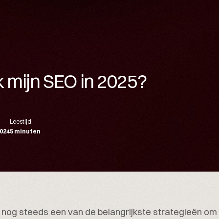
k mijn SEO in 2025?
Leestijd
024
5 minuten
nog steeds een van de belangrijkste strategieën om 