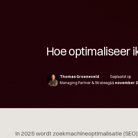
Hoe optimaliseer i
Thomas Groeneveld
Geplaatst op
Managing Partner & Strateeg
11 november 2
In 2025 wordt zoekmachineoptimalisatie (SEO) 