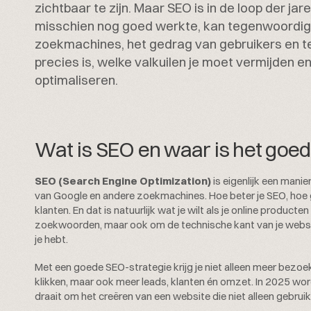
zichtbaar te zijn. Maar SEO is in de loop der 
misschien nog goed werkte, kan tegenwoordig n
zoekmachines, het gedrag van gebruikers en t
precies is, welke valkuilen je moet vermijden en
optimaliseren.
Wat is SEO en waar is het goe
SEO (Search Engine Optimization)
is eigenlijk een mani
van Google en andere zoekmachines. Hoe beter je SEO, hoe 
klanten. En dat is natuurlijk wat je wilt als je online product
zoekwoorden, maar ook om de technische kant van je website
je hebt.
Met een goede SEO
-strategie krijg je niet alleen meer bezoe
klikken, maar ook meer leads, klanten én omzet. In 2025 wo
draait om het creëren van een website die niet alleen gebrui