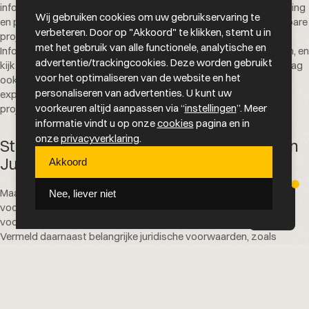
informatie van alle inzenders te ontvangen. Vraag naar hun ervaring
Wij gebruiken cookies om uw gebruikservaring te
en portfolio, inclusief case studies en voorbeelden van vergelijkbare
verbeteren. Door op "Akkoord" te klikken, stemt u in
projecten.
Klik hier om onze casestudies te bekijken
.
met het gebruik van alle functionele, analytische en
Informeer daarnaast naar hun projectaanpak en methodologieën, en
advertentie/trackingcookies. Deze worden gebruikt
kijk of deze aansluiten bij jouw verwachtingen en behoeften. Vraag
voor het optimaliseren van de website en het
ook naar de samenstelling van het projectteam, de aanwezige
personaliseren van advertenties. U kunt uw
expertises en wie jouw contactpersonen zullen zijn tijdens het
voorkeuren altijd aanpassen via “
instellingen
”. Meer
project.
informatie vindt u op onze
cookies
pagina en in
onze
privacyverklaring
.
Stap 5: Communiceer Evaluatiecriteria en
Juridische Aspecten
Akkoord
Maak duidelijk hoe je de voorstellen zult beoordelen en welke
Nee, liever niet
voorwaarden van toepassing zijn. Geef aan welke selectiecriteria
voor jou het belangrijkst zijn, zoals prijs, kwaliteit of innovatie.
Vermeld daarnaast belangrijke juridische voorwaarden, zoals
afspraken over intellectueel eigendom en vertrouwelijkheid. Biedt
ook duidelijke instructies voor het indienen van voorstellen en
verstrek contactgegevens voor eventuele vragen.