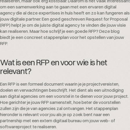
realiseren, maar ook erg kostbaar. Daarom is het vaak interessant
om een samenwerking aan te gaan met een ervaren digital
agency die al deze expertises in huis heeft en zo kan fungeren als
jouw digitale partner. Een goed geschreven Request for Proposal
(RFP) helpt je om de juiste digital agency te vinden die jouw visie
kan realiseren. Maar hoe schrijf je een goede RFP? Deze blog
biedt je een concreet stappenplan voor het opstellen van jouw
RFP.
Wat is een RFP en voor wie is het
relevant?
Een RFP is een formeel document waarin je je projectvereisten,
doelen en verwachtingen beschrijft. Het dient als een uitnodiging
aan digital agencies om een voorstel in te dienen voor jouw project.
Hoe gerichter je jouw RFP samenstelt, hoe beter de voorstellen
zullen zijn die je van agencies zal ontvangen. Het stappenplan
hieronder is relevant voor jou als je op zoek bent naar een
partnership met een extern digitaal bureau om jouw web- of
softwareproject te realiseren.