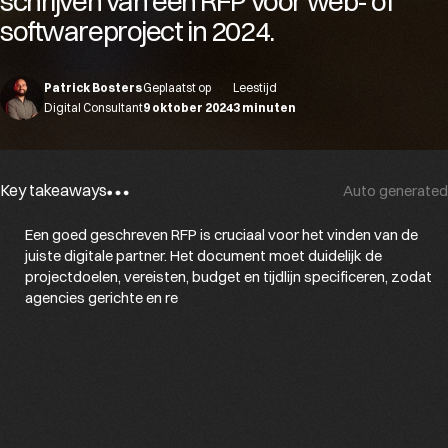
schrijven van een RFP voor web- of
softwareproject in 2024.
Patrick Bosters
Geplaatst op
Leestijd
Digital Consultant
9 oktober 2024
3 minuten
Key takeaways
Auto generated
E
e
n
g
o
e
d
g
e
s
c
h
r
e
v
e
n
R
F
P
i
s
c
r
u
c
i
a
a
l
v
o
o
r
h
e
t
v
i
n
d
e
n
v
a
n
d
e
j
u
i
s
t
e
d
i
g
i
t
a
l
e
p
a
r
t
n
e
r
.
H
e
t
d
o
c
u
m
e
n
t
m
o
e
t
d
u
i
d
e
l
i
j
k
d
e
p
r
o
j
e
c
t
d
o
e
l
e
n
,
v
e
r
e
i
s
t
e
n
,
b
u
d
g
e
t
e
n
t
i
j
d
l
i
j
n
s
p
e
c
i
f
c
e
r
e
n
,
z
o
d
a
t
a
g
e
n
c
i
e
s
g
e
r
i
c
h
t
e
e
n
r
e
a
l
i
s
t
i
s
c
h
e
v
o
o
r
s
t
e
l
l
e
n
k
u
n
n
e
n
i
n
d